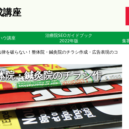
成講座
治療院SEOガイドブック
ハウ講座
2022年版
集
法律を破らない！整体院・鍼灸院のチラシ作成・広告表現のコ
体院・鍼灸院のチラシ作