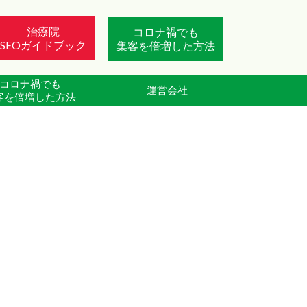
治療院
コロナ禍でも
SEOガイドブック
集客を倍増した方法
コロナ禍でも
運営会社
客を倍増した方法